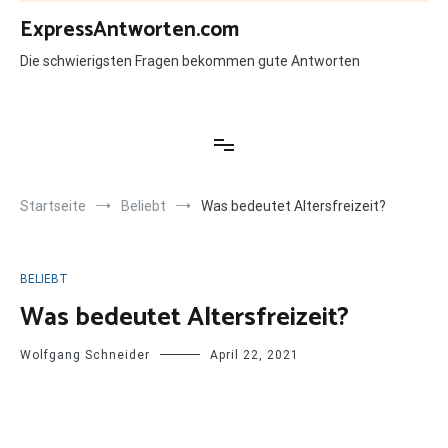
Zum
ExpressAntworten.com
Inhalt
springen
Die schwierigsten Fragen bekommen gute Antworten
Startseite
Beliebt
Was bedeutet Altersfreizeit?
BELIEBT
Was bedeutet Altersfreizeit?
Wolfgang Schneider
April 22, 2021