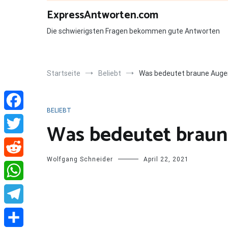
Zum
ExpressAntworten.com
Inhalt
springen
Die schwierigsten Fragen bekommen gute Antworten
Startseite
Beliebt
Was bedeutet braune Auge
BELIEBT
Facebook
Was bedeutet brau
Twitter
Wolfgang Schneider
April 22, 2021
Reddit
WhatsApp
Telegram