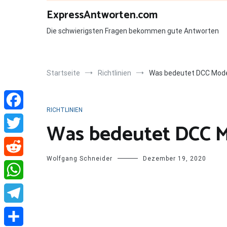
Zum
ExpressAntworten.com
Inhalt
springen
Die schwierigsten Fragen bekommen gute Antworten
Startseite
Richtlinien
Was bedeutet DCC Mode
RICHTLINIEN
Facebook
Was bedeutet DCC 
Twitter
Wolfgang Schneider
Dezember 19, 2020
Reddit
WhatsApp
Telegram