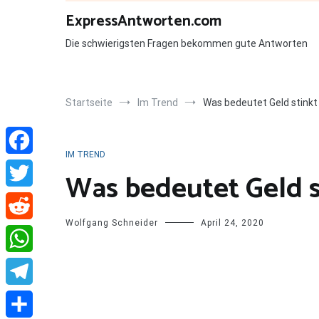
Zum
ExpressAntworten.com
Inhalt
springen
Die schwierigsten Fragen bekommen gute Antworten
Startseite
Im Trend
Was bedeutet Geld stinkt
IM TREND
Facebook
Was bedeutet Geld s
Twitter
Wolfgang Schneider
April 24, 2020
Reddit
WhatsApp
Telegram