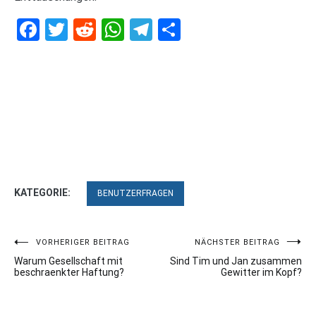
Facebook
Twitter
Reddit
WhatsApp
Telegram
Teilen
KATEGORIE:
BENUTZERFRAGEN
Beitragsnavigation
VORHERIGER BEITRAG
NÄCHSTER BEITRAG
Warum Gesellschaft mit
Sind Tim und Jan zusammen
beschraenkter Haftung?
Gewitter im Kopf?