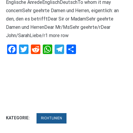
Englische AnredeEnglischDeutschTo whom it may
concernSehr geehrte Damen und Herren, eigentlich: an
den, den es betrifftDear Sir or MadamSehr geehrte
Damen und HerrenDear Mr/MsSehr geehrte/rDear
John/SarahLiebe/r1 more row
Facebook
Twitter
Reddit
WhatsApp
Telegram
Teilen
KATEGORIE:
RICHTLINIEN