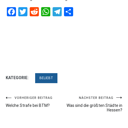
Facebook
Twitter
Reddit
WhatsApp
Telegram
Teilen
KATEGORIE:
BELIEBT
Beitragsnavigation
VORHERIGER BEITRAG
NÄCHSTER BEITRAG
Welche Strafe bei BTM?
Was sind die größten Städte in
Hessen?