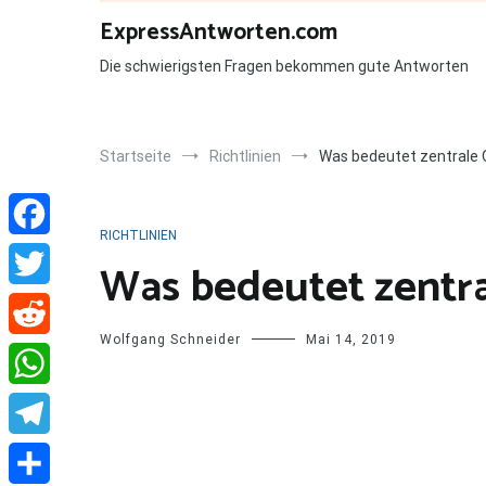
Zum
ExpressAntworten.com
Inhalt
springen
Die schwierigsten Fragen bekommen gute Antworten
Startseite
Richtlinien
Was bedeutet zentrale 
RICHTLINIEN
Facebook
Was bedeutet zentra
Twitter
Wolfgang Schneider
Mai 14, 2019
Reddit
WhatsApp
Telegram