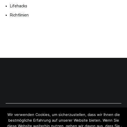
Lifehacks
Richtlinien
Copyright © 2026
ExpressAntworten.com
. All rights reserved.
Wir verwenden Cookies, um sicherzustellen, dass wir Ihnen die
Theme:
Cenote
by ThemeGrill. Powered by
WordPress
.
bestmögliche Erfahrung auf unserer Website bieten. Wenn Sie
diese Website weiterhin nutzen, gehen wir davon aus, dass Sie