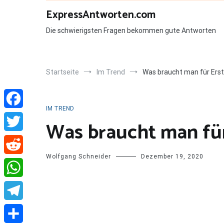
Zum
ExpressAntworten.com
Inhalt
springen
Die schwierigsten Fragen bekommen gute Antworten
Startseite
Im Trend
Was braucht man für Erst
IM TREND
Facebook
Was braucht man für
Twitter
Wolfgang Schneider
Dezember 19, 2020
Reddit
WhatsApp
Telegram