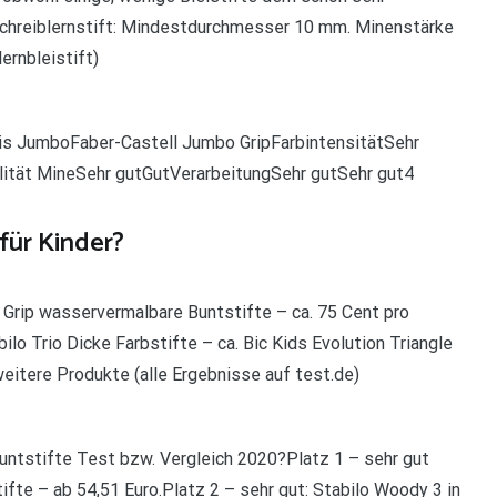
chreiblernstift: Mindestdurchmesser 10 mm. Minenstärke
ernbleistift)
ris JumboFaber-Castell Jumbo GripFarbintensitätSehr
ilität MineSehr gutGutVerarbeitungSehr gutSehr gut4
für Kinder?
 Grip wasservermalbare Buntstifte – ca. 75 Cent pro
ilo Trio Dicke Farbstifte – ca. Bic Kids Evolution Triangle
eitere Produkte (alle Ergebnisse auf test.de)
untstifte Test bzw. Vergleich 2020?Platz 1 – sehr gut
fte – ab 54,51 Euro.Platz 2 – sehr gut: Stabilo Woody 3 in