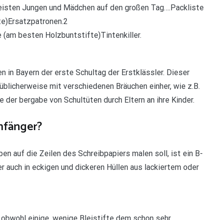
meisten Jungen und Mädchen auf den großen Tag….Packliste
te)Ersatzpatronen.2
e (am besten Holzbuntstifte)Tintenkiller.
 in Bayern der erste Schultag der Erstklässler. Dieser
üblicherweise mit verschiedenen Bräuchen einher, wie z.B.
 der bergabe von Schultüten durch Eltern an ihre Kinder.
anfänger?
en auf die Zeilen des Schreibpapiers malen soll, ist ein B-
ber auch in eckigen und dickeren Hüllen aus lackiertem oder
, obwohl einige, wenige Bleistifte dem schon sehr