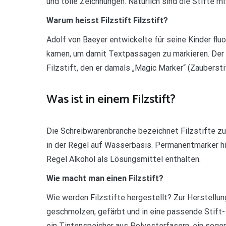
und tolle Zeichnungen. Natürlich sind die Stifte mi
Warum heisst Filzstift Filzstift?
Adolf von Baeyer entwickelte für seine Kinder flu
kamen, um damit Textpassagen zu markieren. Der
Filzstift, den er damals „Magic Marker“ (Zaubersti
Was ist in einem Filzstift?
Die Schreibwarenbranche bezeichnet Filzstifte zu
in der Regel auf Wasserbasis. Permanentmarker hin
Regel Alkohol als Lösungsmittel enthalten.
Wie macht man einen Filzstift?
Wie werden Filzstifte hergestellt? Zur Herstellu
geschmolzen, gefärbt und in eine passende Stift
ein Tintenspeicher aus Polyesterfasern, ein sog