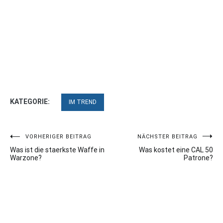
KATEGORIE:
IM TREND
Beitragsnavigation
VORHERIGER BEITRAG
NÄCHSTER BEITRAG
Was ist die staerkste Waffe in
Was kostet eine CAL 50
Warzone?
Patrone?