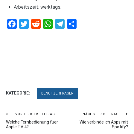
Arbeitszeit: werktags.
Facebook
Twitter
Reddit
WhatsApp
Telegram
Teilen
KATEGORIE:
BENUTZERFRAGEN
Beitragsnavigation
VORHERIGER BEITRAG
NÄCHSTER BEITRAG
Welche Fernbedienung fuer
Wie verbinde ich Apps mit
Apple TV 4?
Spotify?