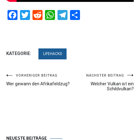
Facebook
Twitter
Reddit
WhatsApp
Telegram
Teilen
KATEGORIE:
LIFEHACKS
Beitragsnavigation
VORHERIGER BEITRAG
NÄCHSTER BEITRAG
Wer gewann den Afrikafeldzug?
Welcher Vulkan ist ein
Schildvulkan?
NEUESTE BEITRÄGE