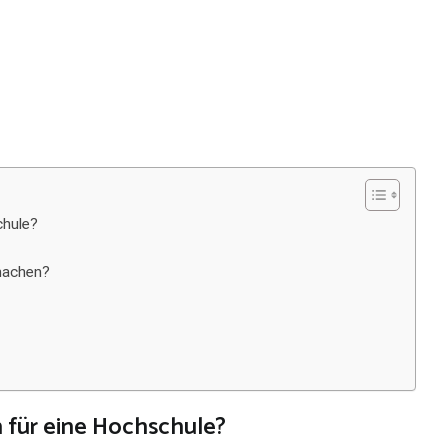
chule?
 machen?
 für eine Hochschule?