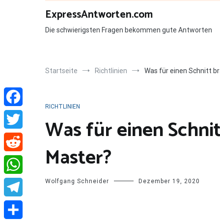
Zum
ExpressAntworten.com
Inhalt
springen
Die schwierigsten Fragen bekommen gute Antworten
Startseite
Richtlinien
Was für einen Schnitt b
RICHTLINIEN
Facebook
Was für einen Schni
Twitter
Master?
Reddit
Wolfgang Schneider
Dezember 19, 2020
WhatsApp
Telegram