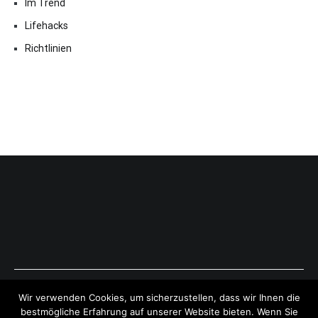
Im Trend
Lifehacks
Richtlinien
Copyright © 2026
ExpressAntworten.com
. All rights reserved.
Wir verwenden Cookies, um sicherzustellen, dass wir Ihnen die
Theme:
Cenote
by ThemeGrill. Powered by
WordPress
.
bestmögliche Erfahrung auf unserer Website bieten. Wenn Sie