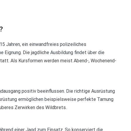
?
5 Jahren, ein einwandfreies polizeiliches
e Eignung. Die jagdliche Ausbildung findet über die
statt. Als Kursformen werden meist Abend-, Wochenend-
gdausgang positiv beeinflussen. Die richtige Ausrüstung
ausrüstung ermöglichen beispielsweise perfekte Tarnung
uberes Zerwirken des Wildbrets.
hrend einer Jagd zum Einsatz. So konserviert die