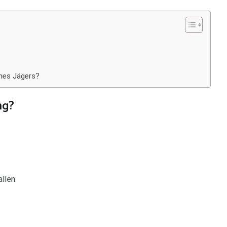
nes Jägers?
ng?
llen.