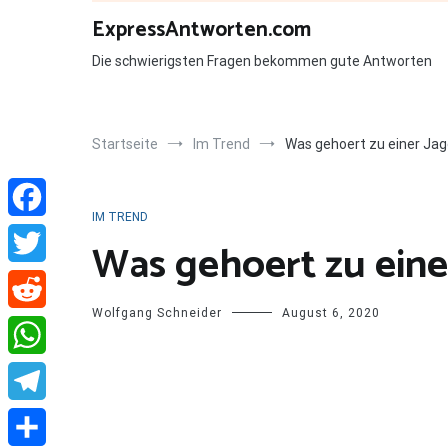
Zum
ExpressAntworten.com
Inhalt
springen
Die schwierigsten Fragen bekommen gute Antworten
Startseite
Im Trend
Was gehoert zu einer Ja
IM TREND
Facebook
Was gehoert zu eine
Twitter
Wolfgang Schneider
August 6, 2020
Reddit
WhatsApp
Telegram