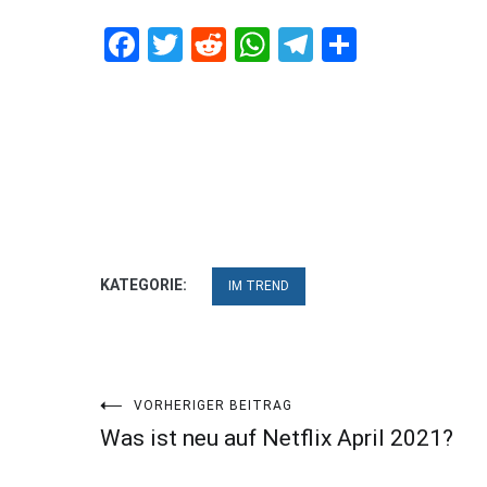
Facebook
Twitter
Reddit
WhatsApp
Telegram
Teilen
KATEGORIE:
IM TREND
Beitragsnavigation
VORHERIGER BEITRAG
Was ist neu auf Netflix April 2021?