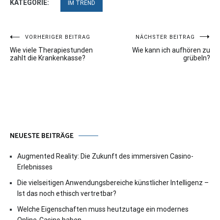
KATEGORIE:
IM TREND
Beitragsnavigation
VORHERIGER BEITRAG
NÄCHSTER BEITRAG
Wie viele Therapiestunden
Wie kann ich aufhören zu
zahlt die Krankenkasse?
grübeln?
NEUESTE BEITRÄGE
Augmented Reality: Die Zukunft des immersiven Casino-
Erlebnisses
Die vielseitigen Anwendungsbereiche künstlicher Intelligenz –
Ist das noch ethisch vertretbar?
Welche Eigenschaften muss heutzutage ein modernes
Online-Casino haben