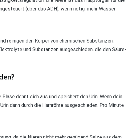
lüssigkeitsregulation. Die Niere ist das Hauptorgan für die
ngesteuert (über das ADH), wenn nötig, mehr Wasser
s und reinigen den Körper von chemischen Substanzen.
lektrolyte und Substanzen ausgeschieden, die den Säure-
eden?
Die Blase dehnt sich aus und speichert den Urin. Wenn dein
er Urin dann durch die Harnröhre ausgeschieden. Pro Minute
hrung, da die Nieren nicht mehr genügend Salze aus dem