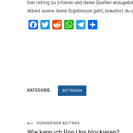
hier richtig zu zitieren und deine Quellen anzugeb
Arbeit sowie deine Ergebnisse geht, brauchst du 
Facebook
Twitter
Reddit
WhatsApp
Telegram
Teilen
KATEGORIE:
BEITRAGEN
Beitragsnavigation
VORHERIGER BEITRAG
Wie kann ich Pop Ups blockieren?