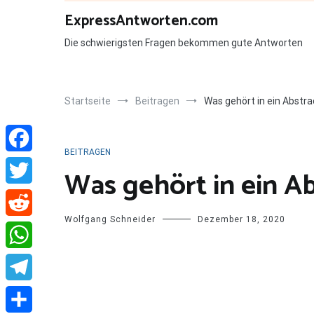
Zum
ExpressAntworten.com
Inhalt
springen
Die schwierigsten Fragen bekommen gute Antworten
Startseite
Beitragen
Was gehört in ein Abstra
BEITRAGEN
Facebook
Was gehört in ein Ab
Twitter
Wolfgang Schneider
Dezember 18, 2020
Reddit
WhatsApp
Telegram