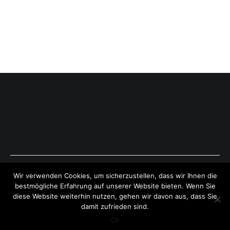
Copyright © 2026
ExpressAntworten.com
. All rights reserved.
Wir verwenden Cookies, um sicherzustellen, dass wir Ihnen die
Theme:
Cenote
by ThemeGrill. Powered by
WordPress
.
bestmögliche Erfahrung auf unserer Website bieten. Wenn Sie
diese Website weiterhin nutzen, gehen wir davon aus, dass Sie
damit zufrieden sind.
Ok