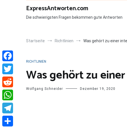
Zum
ExpressAntworten.com
Inhalt
springen
Die schwierigsten Fragen bekommen gute Antworten
Startseite
Richtlinien
Was gehört zu einer in
RICHTLINIEN
Facebook
Was gehört zu eine
Twitter
Wolfgang Schneider
Dezember 19, 2020
Reddit
WhatsApp
Telegram