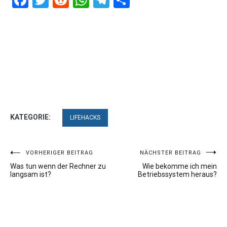
Facebook
Twitter
Reddit
WhatsApp
Telegram
Teilen
KATEGORIE:
LIFEHACKS
Beitragsnavigation
VORHERIGER BEITRAG
NÄCHSTER BEITRAG
Was tun wenn der Rechner zu
Wie bekomme ich mein
langsam ist?
Betriebssystem heraus?