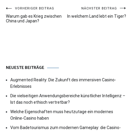
Beitragsnavigation
VORHERIGER BEITRAG
NÄCHSTER BEITRAG
Warum gab es Krieg zwischen
In welchem Land lebt ein Tiger?
China und Japan?
NEUESTE BEITRÄGE
Augmented Reality: Die Zukunft des immersiven Casino-
Erlebnisses
Die vielseitigen Anwendungsbereiche künstlicher Intelligenz –
Ist das noch ethisch vertretbar?
Welche Eigenschaften muss heutzutage ein modernes
Online-Casino haben
Vom Badetourismus zum modernen Gameplay: die Casino-