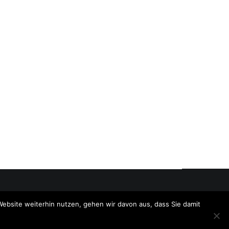
Website weiterhin nutzen, gehen wir davon aus, dass Sie damit