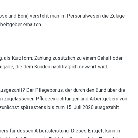
usse und Boni) versteht man im Personalwesen die Zulage
beitgeber erhalten.
ng, als Kurzform: Zahlung zusätzlich zu einem Gehalt oder
ugabe, die dem Kunden nachträglich gewährt wird.
usgezahlt? Der Pflegebonus, der durch den Bund über die
den zugelassenen Pflegeeinrichtungen und Arbeitgebern von
zunächst spätestens bis zum 15. Juli 2020 ausgezahlt.
ers für dessen Arbeitsleistung. Dieses Entgelt kann in