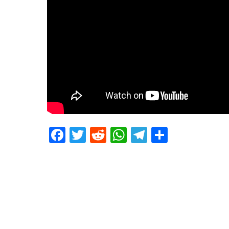
Facebook
Twitter
Reddit
WhatsApp
Telegram
Teilen