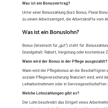
Was ist ein Bonusvertrag?
Unter einer Bonuszahlung (kurz Bonus; Plural Bon
zu einem Arbeitsentgelt, die Arbeitskräfte vom Ar
Was ist ein Bonuslohn?
Bonus (lateinisch für „gut“) steht für: Bonuszahlu
Grundgehalt. Rabatt, Vergütung oder kostenlose Z
Wann wird der Bonus in der Pflege ausgezahlt?
Wann wird der Pflegebonus an die Beschäftigten a
soziale Pflegeversicherung finanziert wird, wird 
Leiharbeitnehmern oder in Servicegesellschaften 
Welche Lohnzahlungen gibt es?
Der Lohn beschreibt das Entgelt eines Arbeitnehm