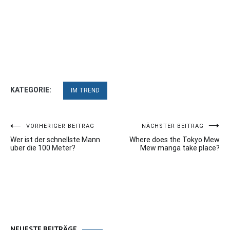
KATEGORIE:
IM TREND
Beitragsnavigation
VORHERIGER BEITRAG
NÄCHSTER BEITRAG
Wer ist der schnellste Mann
Where does the Tokyo Mew
uber die 100 Meter?
Mew manga take place?
NEUESTE BEITRÄGE