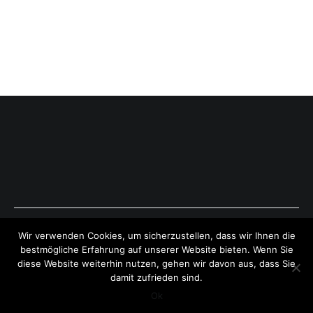
Copyright © 2026
ExpressAntworten.com
. All rights reserved.
Wir verwenden Cookies, um sicherzustellen, dass wir Ihnen die
Theme:
Cenote
by ThemeGrill. Powered by
WordPress
.
bestmögliche Erfahrung auf unserer Website bieten. Wenn Sie
diese Website weiterhin nutzen, gehen wir davon aus, dass Sie
damit zufrieden sind.
Ok