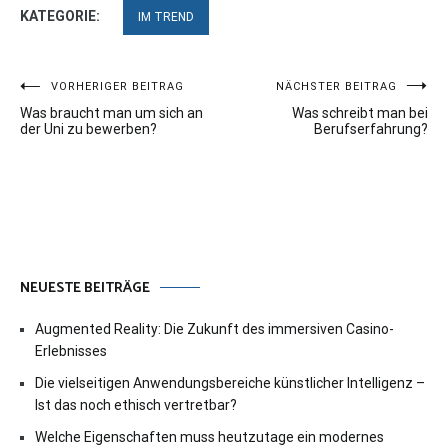
KATEGORIE:
IM TREND
Beitragsnavigation
VORHERIGER BEITRAG
NÄCHSTER BEITRAG
Was braucht man um sich an
Was schreibt man bei
der Uni zu bewerben?
Berufserfahrung?
NEUESTE BEITRÄGE
Augmented Reality: Die Zukunft des immersiven Casino-
Erlebnisses
Die vielseitigen Anwendungsbereiche künstlicher Intelligenz –
Ist das noch ethisch vertretbar?
Welche Eigenschaften muss heutzutage ein modernes