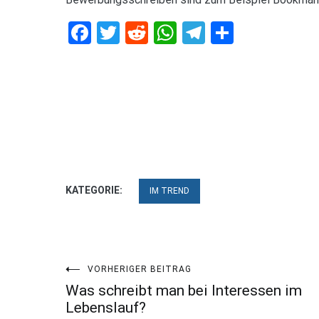
Facebook
Twitter
Reddit
WhatsApp
Telegram
Teilen
KATEGORIE:
IM TREND
Beitragsnavigation
VORHERIGER BEITRAG
Was schreibt man bei Interessen im
Lebenslauf?