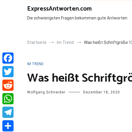
Zum
ExpressAntworten.com
Inhalt
springen
Die schwierigsten Fragen bekommen gute Antworten
Startseite
Im Trend
Was heißt Schriftgröße 1
IM TREND
Facebook
Was heißt Schriftgrö
Twitter
Wolfgang Schneider
Dezember 18, 2020
Reddit
WhatsApp
Telegram