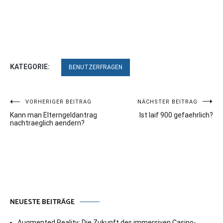
KATEGORIE:
BENUTZERFRAGEN
Beitragsnavigation
VORHERIGER BEITRAG
NÄCHSTER BEITRAG
Kann man Elterngeldantrag
Ist laif 900 gefaehrlich?
nachtraeglich aendern?
NEUESTE BEITRÄGE
Augmented Reality: Die Zukunft des immersiven Casino-