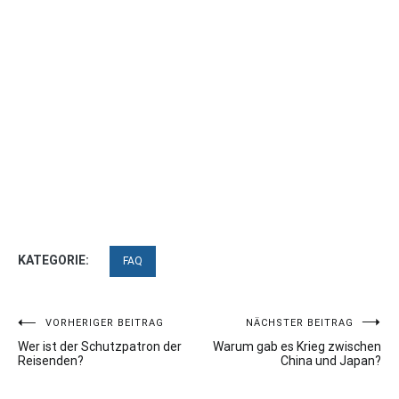
KATEGORIE:
FAQ
Beitragsnavigation
VORHERIGER BEITRAG
NÄCHSTER BEITRAG
Wer ist der Schutzpatron der
Warum gab es Krieg zwischen
Reisenden?
China und Japan?