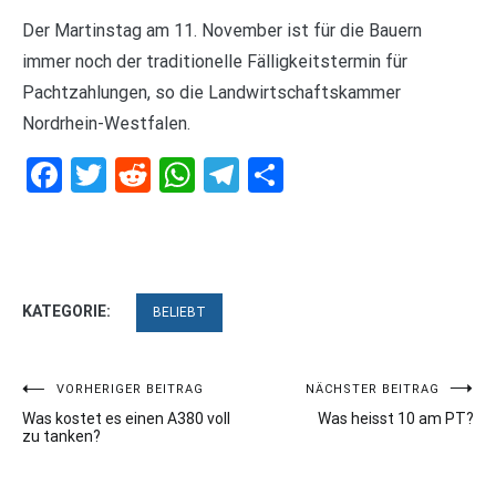
Der Martinstag am 11. November ist für die Bauern
immer noch der traditionelle Fälligkeitstermin für
Pachtzahlungen, so die Landwirtschaftskammer
Nordrhein-Westfalen.
Facebook
Twitter
Reddit
WhatsApp
Telegram
Teilen
KATEGORIE:
BELIEBT
Beitragsnavigation
VORHERIGER BEITRAG
NÄCHSTER BEITRAG
Was kostet es einen A380 voll
Was heisst 10 am PT?
zu tanken?