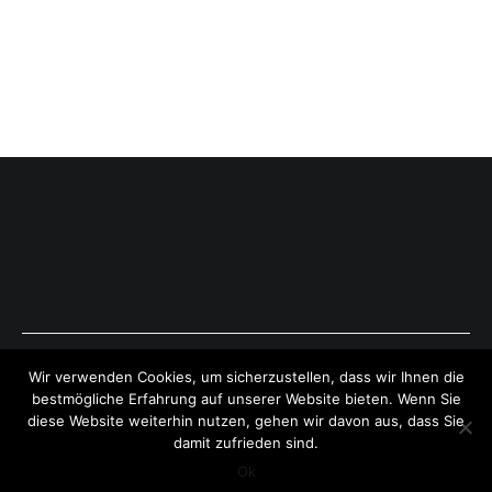
Copyright © 2026
ExpressAntworten.com
. All rights reserved.
Wir verwenden Cookies, um sicherzustellen, dass wir Ihnen die
Theme:
Cenote
by ThemeGrill. Powered by
WordPress
.
bestmögliche Erfahrung auf unserer Website bieten. Wenn Sie
diese Website weiterhin nutzen, gehen wir davon aus, dass Sie
damit zufrieden sind.
Ok