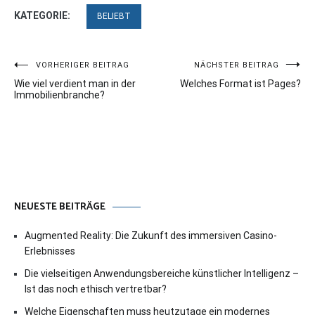
KATEGORIE:
BELIEBT
Beitragsnavigation
VORHERIGER BEITRAG
NÄCHSTER BEITRAG
Wie viel verdient man in der
Welches Format ist Pages?
Immobilienbranche?
NEUESTE BEITRÄGE
Augmented Reality: Die Zukunft des immersiven Casino-
Erlebnisses
Die vielseitigen Anwendungsbereiche künstlicher Intelligenz –
Ist das noch ethisch vertretbar?
Welche Eigenschaften muss heutzutage ein modernes