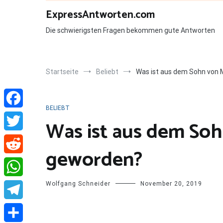
Zum
ExpressAntworten.com
Inhalt
springen
Die schwierigsten Fragen bekommen gute Antworten
Startseite
Beliebt
Was ist aus dem Sohn von 
BELIEBT
Facebook
Was ist aus dem Soh
Twitter
geworden?
Reddit
Wolfgang Schneider
November 20, 2019
WhatsApp
Telegram