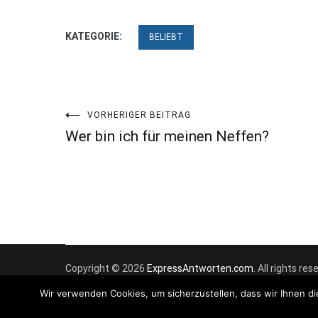
KATEGORIE:
BELIEBT
Beitragsnavigation
VORHERIGER BEITRAG
Wer bin ich für meinen Neffen?
Copyright © 2026
ExpressAntworten.com
. All rights r
Wir verwenden Cookies, um sicherzustellen, dass wir Ihnen di