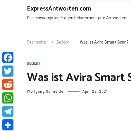
Zum
ExpressAntworten.com
Inhalt
springen
Die schwierigsten Fragen bekommen gute Antworten
Startseite
Beliebt
Was ist Avira Smart Scan?
BELIEBT
Facebook
Was ist Avira Smart 
Twitter
Wolfgang Schneider
April 22, 2021
Reddit
WhatsApp
Telegram