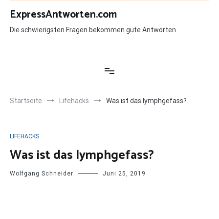
Zum
ExpressAntworten.com
Inhalt
springen
Die schwierigsten Fragen bekommen gute Antworten
Startseite
Lifehacks
Was ist das lymphgefass?
LIFEHACKS
Was ist das lymphgefass?
Wolfgang Schneider
Juni 25, 2019