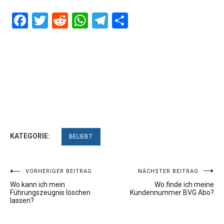
Facebook
Twitter
Reddit
WhatsApp
Telegram
Teilen
KATEGORIE:
BELIEBT
Beitragsnavigation
VORHERIGER BEITRAG
NÄCHSTER BEITRAG
Wo kann ich mein
Wo finde ich meine
Führungszeugnis löschen
Kundennummer BVG Abo?
lassen?