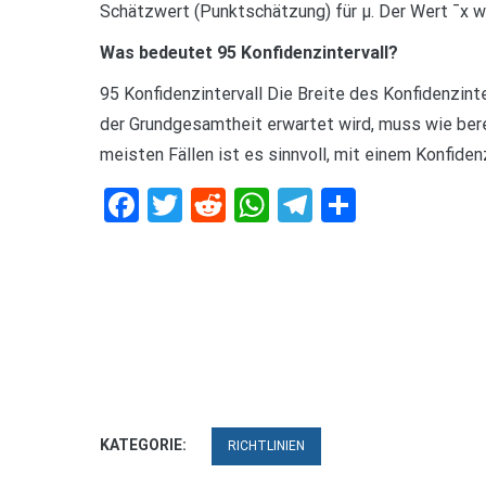
Schätzwert (Punktschätzung) für μ. Der Wert ¯x w
Was bedeutet 95 Konfidenzintervall?
95 Konfidenzintervall Die Breite des Konfidenzinte
der Grundgesamtheit erwartet wird, muss wie bere
meisten Fällen ist es sinnvoll, mit einem Konfiden
Facebook
Twitter
Reddit
WhatsApp
Telegram
Teilen
KATEGORIE:
RICHTLINIEN