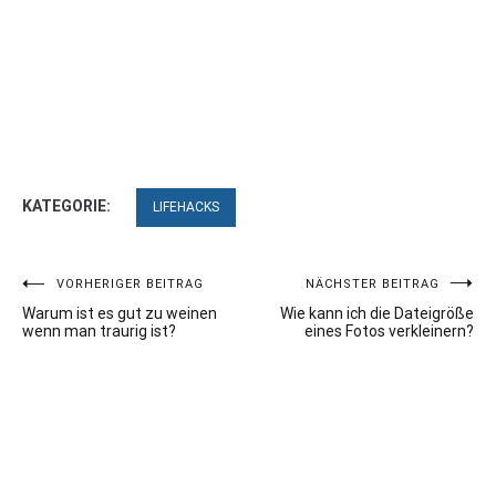
KATEGORIE:
LIFEHACKS
Beitragsnavigation
VORHERIGER BEITRAG
NÄCHSTER BEITRAG
Warum ist es gut zu weinen
Wie kann ich die Dateigröße
wenn man traurig ist?
eines Fotos verkleinern?