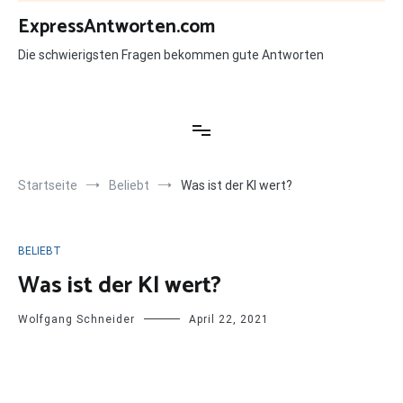
Zum
ExpressAntworten.com
Inhalt
springen
Die schwierigsten Fragen bekommen gute Antworten
Startseite
Beliebt
Was ist der Kl wert?
BELIEBT
Was ist der Kl wert?
Wolfgang Schneider
April 22, 2021