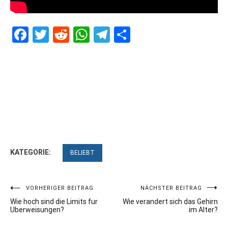
Facebook
Twitter
Reddit
WhatsApp
Telegram
Teilen
KATEGORIE:
BELIEBT
Beitragsnavigation
VORHERIGER BEITRAG
NÄCHSTER BEITRAG
Wie hoch sind die Limits fur
Wie verandert sich das Gehirn
Uberweisungen?
im Alter?