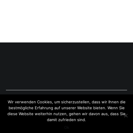
Copyright © 2026
ExpressAntworten.com
. All rights reserved.
Wir verwenden Cookies, um sicherzustellen, dass wir Ihnen die
Theme:
Cenote
by ThemeGrill. Powered by
WordPress
.
bestmögliche Erfahrung auf unserer Website bieten. Wenn Sie
diese Website weiterhin nutzen, gehen wir davon aus, dass Sie
damit zufrieden sind.
Ok