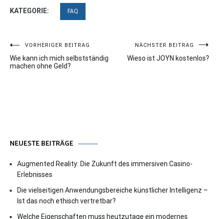
KATEGORIE:
FAQ
Beitragsnavigation
VORHERIGER BEITRAG
NÄCHSTER BEITRAG
Wie kann ich mich selbstständig
Wieso ist JOYN kostenlos?
machen ohne Geld?
NEUESTE BEITRÄGE
Augmented Reality: Die Zukunft des immersiven Casino-
Erlebnisses
Die vielseitigen Anwendungsbereiche künstlicher Intelligenz –
Ist das noch ethisch vertretbar?
Welche Eigenschaften muss heutzutage ein modernes