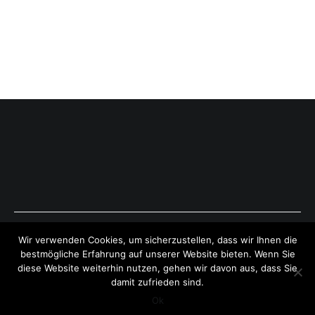
Copyright © 2026
ExpressAntworten.com
. All rights reserved.
Wir verwenden Cookies, um sicherzustellen, dass wir Ihnen die
Theme:
Cenote
by ThemeGrill. Powered by
WordPress
.
bestmögliche Erfahrung auf unserer Website bieten. Wenn Sie
diese Website weiterhin nutzen, gehen wir davon aus, dass Sie
damit zufrieden sind.
Ok