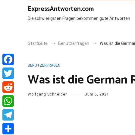
Zum
ExpressAntworten.com
Inhalt
springen
Die schwierigsten Fragen bekommen gute Antworten
Startseite
Benutzerfragen
Was ist die German
BENUTZERFRAGEN
Facebook
Was ist die German R
Twitter
Wolfgang Schneider
Juni 5, 2021
Reddit
WhatsApp
Telegram