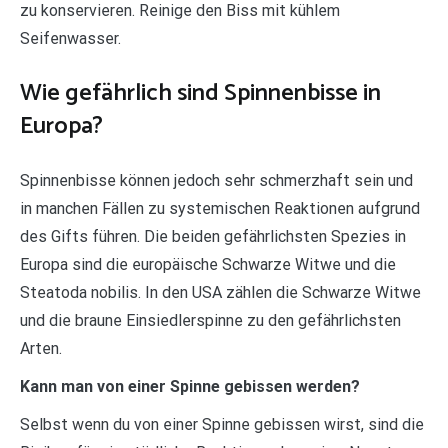
zu konservieren. Reinige den Biss mit kühlem
Seifenwasser.
Wie gefährlich sind Spinnenbisse in
Europa?
Spinnenbisse können jedoch sehr schmerzhaft sein und
in manchen Fällen zu systemischen Reaktionen aufgrund
des Gifts führen. Die beiden gefährlichsten Spezies in
Europa sind die europäische Schwarze Witwe und die
Steatoda nobilis. In den USA zählen die Schwarze Witwe
und die braune Einsiedlerspinne zu den gefährlichsten
Arten.
Kann man von einer Spinne gebissen werden?
Selbst wenn du von einer Spinne gebissen wirst, sind die