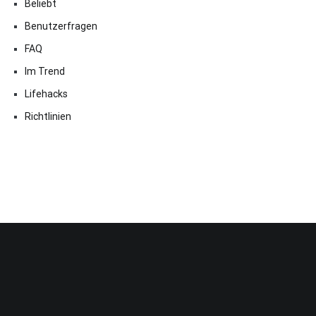
Beliebt
Benutzerfragen
FAQ
Im Trend
Lifehacks
Richtlinien