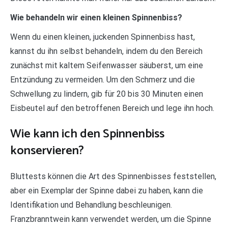
Wie behandeln wir einen kleinen Spinnenbiss?
Wenn du einen kleinen, juckenden Spinnenbiss hast,
kannst du ihn selbst behandeln, indem du den Bereich
zunächst mit kaltem Seifenwasser säuberst, um eine
Entzündung zu vermeiden. Um den Schmerz und die
Schwellung zu lindern, gib für 20 bis 30 Minuten einen
Eisbeutel auf den betroffenen Bereich und lege ihn hoch.
Wie kann ich den Spinnenbiss
konservieren?
Bluttests können die Art des Spinnenbisses feststellen,
aber ein Exemplar der Spinne dabei zu haben, kann die
Identifikation und Behandlung beschleunigen.
Franzbranntwein kann verwendet werden, um die Spinne