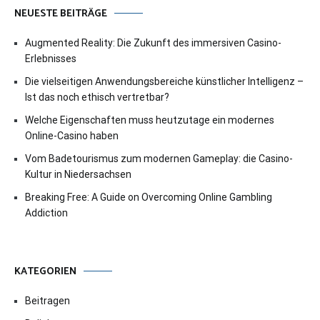
NEUESTE BEITRÄGE
Augmented Reality: Die Zukunft des immersiven Casino-
Erlebnisses
Die vielseitigen Anwendungsbereiche künstlicher Intelligenz –
Ist das noch ethisch vertretbar?
Welche Eigenschaften muss heutzutage ein modernes
Online-Casino haben
Vom Badetourismus zum modernen Gameplay: die Casino-
Kultur in Niedersachsen
Breaking Free: A Guide on Overcoming Online Gambling
Addiction
KATEGORIEN
Beitragen