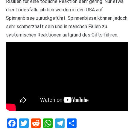
Risiken für eine tödliche Reaktion sehr gering. Nur etwa
drei Todesfälle jährlich werden in den USA auf
Spinnenbisse zurückgeführt. Spinnenbisse können jedoch
sehr schmerzhaft sein und in manchen Fällen zu
systemischen Reaktionen aufgrund des Gifts führen.
Facebook
Twitter
Reddit
WhatsApp
Telegram
Teilen