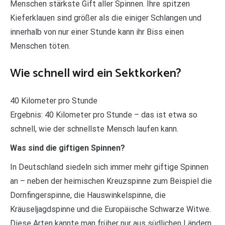
Menschen stärkste Gift aller Spinnen. Ihre spitzen
Kieferklauen sind größer als die einiger Schlangen und
innerhalb von nur einer Stunde kann ihr Biss einen
Menschen töten.
Wie schnell wird ein Sektkorken?
40 Kilometer pro Stunde
Ergebnis: 40 Kilometer pro Stunde – das ist etwa so
schnell, wie der schnellste Mensch laufen kann.
Was sind die giftigen Spinnen?
In Deutschland siedeln sich immer mehr giftige Spinnen
an – neben der heimischen Kreuzspinne zum Beispiel die
Dornfingerspinne, die Hauswinkelspinne, die
Kräuseljagdspinne und die Europäische Schwarze Witwe.
Diese Arten kannte man früher nur aus südlichen Ländern.