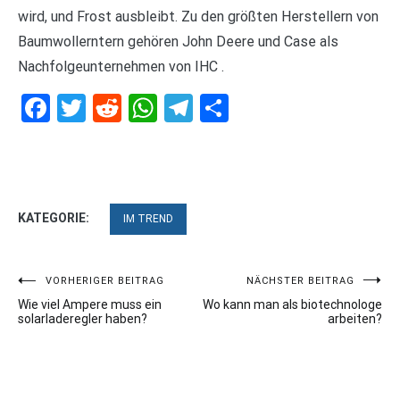
wird, und Frost ausbleibt. Zu den größten Herstellern von
Baumwollerntern gehören John Deere und Case als
Nachfolgeunternehmen von IHC .
Facebook
Twitter
Reddit
WhatsApp
Telegram
Teilen
KATEGORIE:
IM TREND
Beitragsnavigation
VORHERIGER BEITRAG
NÄCHSTER BEITRAG
Wie viel Ampere muss ein
Wo kann man als biotechnologe
solarladeregler haben?
arbeiten?