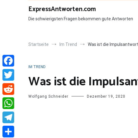
Zum
ExpressAntworten.com
Inhalt
springen
Die schwierigsten Fragen bekommen gute Antworten
Startseite
Im Trend
Was ist die Impulsantwor
IM TREND
Facebook
Was ist die Impulsa
Twitter
Wolfgang Schneider
Dezember 19, 2020
Reddit
WhatsApp
Telegram