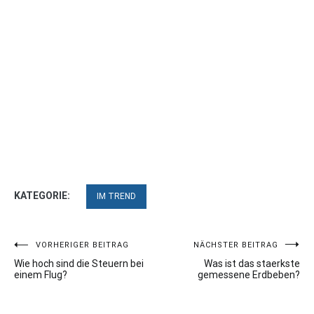
KATEGORIE:
IM TREND
Beitragsnavigation
VORHERIGER BEITRAG
NÄCHSTER BEITRAG
Wie hoch sind die Steuern bei
Was ist das staerkste
einem Flug?
gemessene Erdbeben?