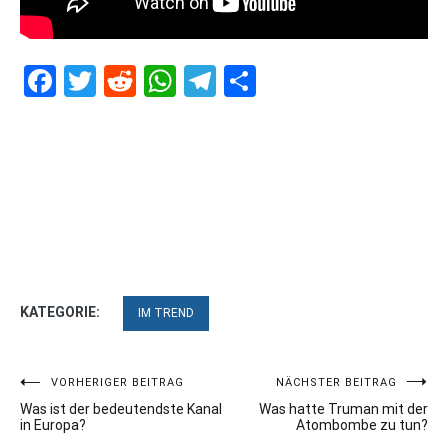
Facebook
Twitter
Reddit
WhatsApp
Telegram
Teilen
KATEGORIE:
IM TREND
Beitragsnavigation
VORHERIGER BEITRAG
NÄCHSTER BEITRAG
Was ist der bedeutendste Kanal
Was hatte Truman mit der
in Europa?
Atombombe zu tun?