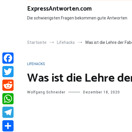
Zum
ExpressAntworten.com
Inhalt
springen
Die schwierigsten Fragen bekommen gute Antworten
Startseite
Lifehacks
Was ist die Lehre der Fab
LIFEHACKS
Facebook
Was ist die Lehre de
Twitter
Wolfgang Schneider
Dezember 18, 2020
Reddit
WhatsApp
Telegram