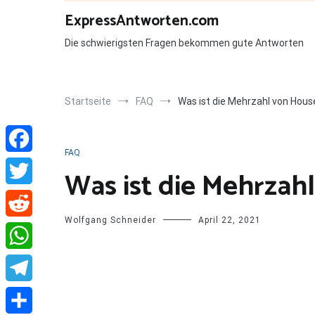
Zum
ExpressAntworten.com
Inhalt
springen
Die schwierigsten Fragen bekommen gute Antworten
Startseite
FAQ
Was ist die Mehrzahl von Hous
FAQ
Facebook
Was ist die Mehrzah
Twitter
Wolfgang Schneider
April 22, 2021
Reddit
WhatsApp
Telegram