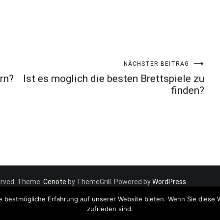
NÄCHSTER BEITRAG
rn?
Ist es moglich die besten Brettspiele zu
finden?
eserved. Theme:
Cenote
by ThemeGrill. Powered by
WordPress
.
e bestmögliche Erfahrung auf unserer Website bieten. Wenn Sie diese 
zufrieden sind.