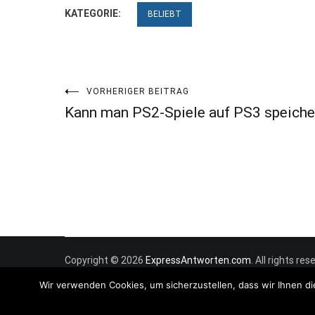
KATEGORIE:
BELIEBT
Beitragsnavigation
VORHERIGER BEITRAG
Kann man PS2-Spiele auf PS3 speiche
Copyright © 2026
ExpressAntworten.com
. All rights r
Wir verwenden Cookies, um sicherzustellen, dass wir Ihnen di