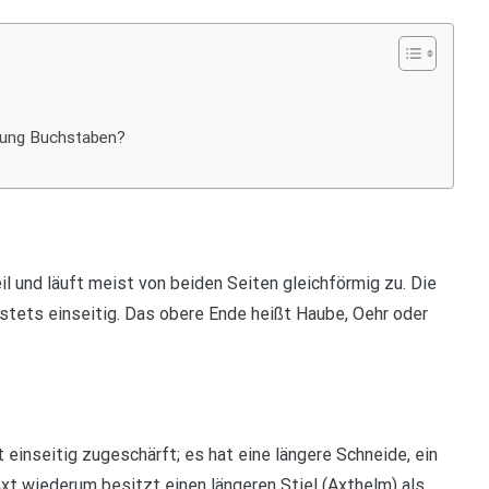
htung Buchstaben?
il und läuft meist von beiden Seiten gleichförmig zu. Die
l stets einseitig. Das obere Ende heißt Haube, Oehr oder
t einseitig zugeschärft; es hat eine längere Schneide, ein
Axt wiederum besitzt einen längeren Stiel (Axthelm) als