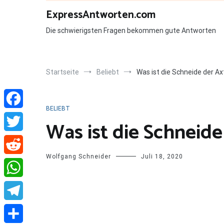
Zum
ExpressAntworten.com
Inhalt
springen
Die schwierigsten Fragen bekommen gute Antworten
Startseite
Beliebt
Was ist die Schneide der Ax
BELIEBT
Facebook
Was ist die Schneide
Twitter
Wolfgang Schneider
Juli 18, 2020
Reddit
WhatsApp
Telegram